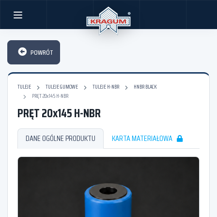
POWRÓT
TULEJE
TULEJE GUMOWE
TULEJE H-NBR
HNBR BLACK
PRĘT 20x145 H-NBR
PRĘT 20x145 H-NBR
DANE OGÓLNE PRODUKTU
KARTA MATERIAŁOWA
/T20/PLMR