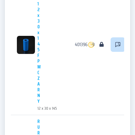
1
2
x
3
0
x
1
4
401396
9
5
5
F
P
M
C
Z
A
R
N
Y
12 x 30 x 145
R
U
R