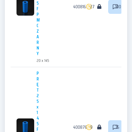
5
400816
27
100
F
P
M
C
Z
A
R
N
Y
20 x 145
P
R
Ę
T
2
5
x
1
4
5
400876
9
35
F