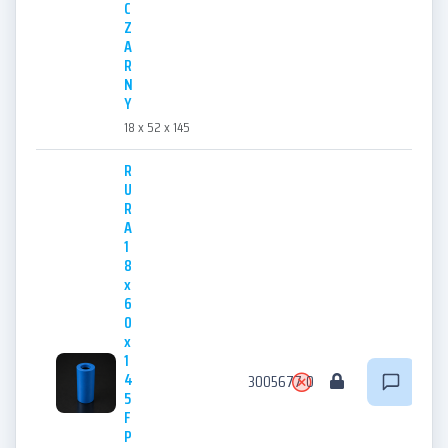
C
Z
A
R
N
Y
18 x 52 x 145
R
U
R
A
1
8
x
6
0
x
1
4
3005677
0
5
F
P