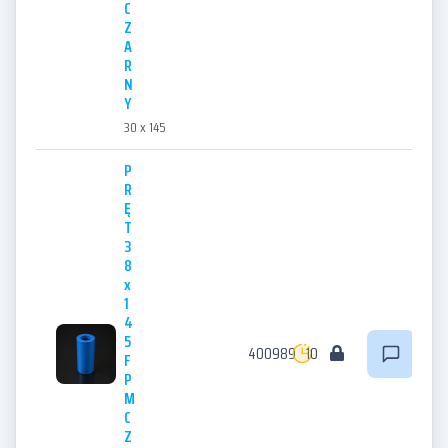
C
Z
A
R
N
Y
30 x 145
P
R
Ę
T
3
8
x
1
4
5
400989
10
F
P
M
C
Z