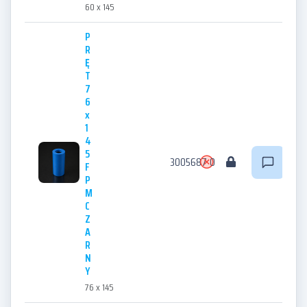
60 x 145
P
R
Ę
T
7
6
x
1
4
5
3005687
0
F
P
M
C
Z
A
R
N
Y
76 x 145