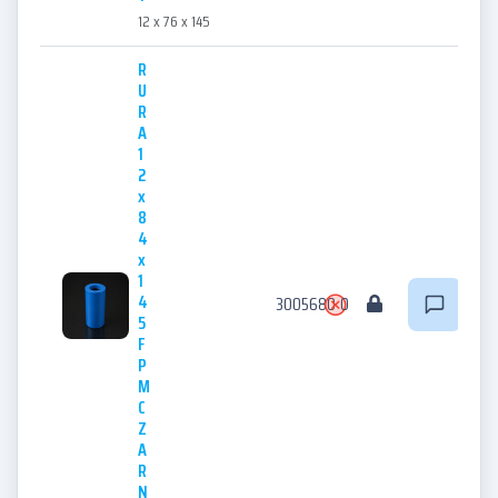
12 x 76 x 145
R
U
R
A
1
2
x
8
4
x
1
4
3005680
0
5
F
P
M
C
Z
A
R
N