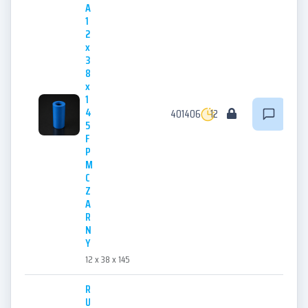
A
1
2
x
3
8
x
1
4
401406
12
5
F
P
M
C
Z
A
R
N
Y
12 x 38 x 145
R
U