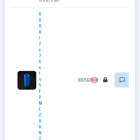
12 x 67 x 145
R
U
R
A
1
2
x
7
6
x
1
4
3005681
0
5
F
P
M
C
Z
A
R
N
Y