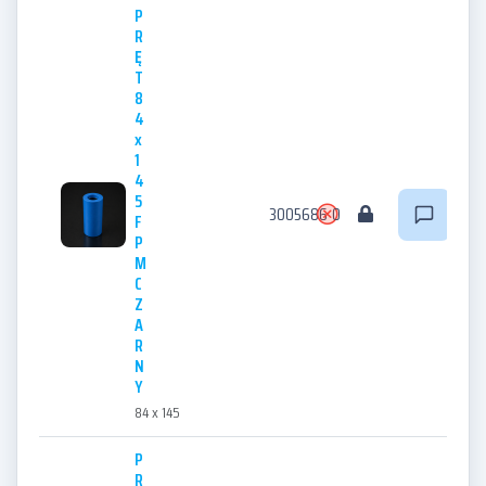
P
R
Ę
T
8
4
x
1
4
5
3005686
0
F
P
M
C
Z
A
R
N
Y
84 x 145
P
R