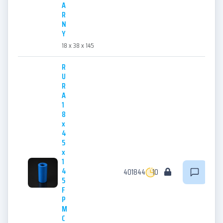
A
R
N
Y
18 x 38 x 145
R
U
R
A
1
8
x
4
5
x
1
4
401844
10
5
F
P
M
C