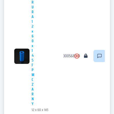
R
U
R
A
1
2
x
6
0
x
1
4
3005683
0
5
F
P
M
C
Z
A
R
N
Y
12 x 60 x 145