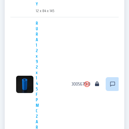
Y
12 x 84 x 145
R
U
R
A
1
2
x
9
2
x
1
4
3005679
0
5
F
P
M
C
Z
A
R