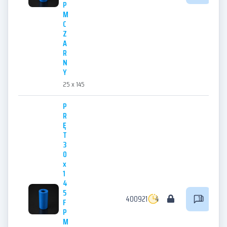
P
M
C
Z
A
R
N
Y
25 x 145
P
R
Ę
T
3
0
x
1
4
5
400921
4
10
F
P
M