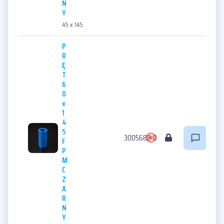
N
Y
45 x 145
P
R
Ę
T
6
0
x
1
4
5
3005688
0
F
P
M
C
Z
A
R
N
Y