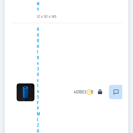
N
Y
12 x 92 x 145
R
U
R
A
1
8
x
3
0
x
1
4
401803
11
5
F
P
M
C
Z
A