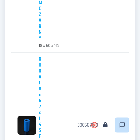
M
C
Z
A
R
N
Y
18 x 60 x 145
R
U
R
A
1
8
x
6
7
x
1
4
3005676
0
5
F