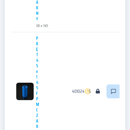
A
R
N
Y
38 x 145
P
R
Ę
T
4
5
x
1
4
5
401024
5
F
P
M
C
Z
A
R