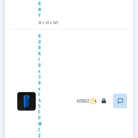
R
N
Y
18 x 30 x 145
R
U
R
A
1
8
x
3
8
x
1
4
401822
4
5
F
P
M
C
Z