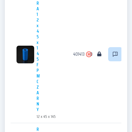
R
A
1
2
x
4
5
x
1
4
401413
0
1
5
F
P
M
C
Z
A
R
N
Y
12 x 45 x 145
R