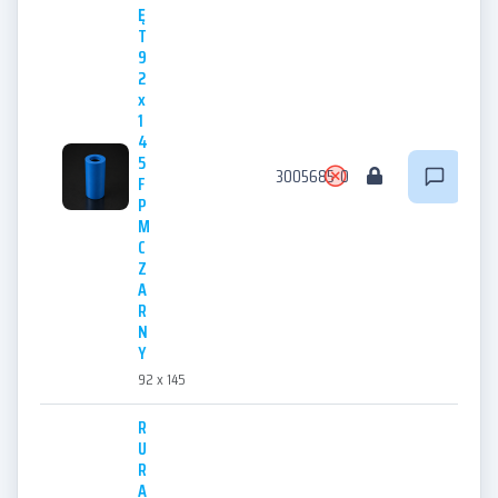
Ę
T
9
2
x
1
4
5
3005685
0
F
P
M
C
Z
A
R
N
Y
92 x 145
R
U
R
A