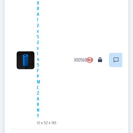
U
R
A
1
2
x
5
2
x
1
4
3005684
0
5
F
P
M
C
Z
A
R
N
Y
12 x 52 x 145