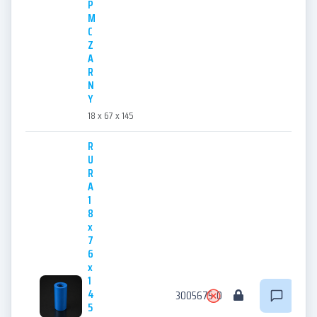
P
M
C
Z
A
R
N
Y
18 x 67 x 145
R
U
R
A
1
8
x
7
6
x
1
4
3005675
0
5