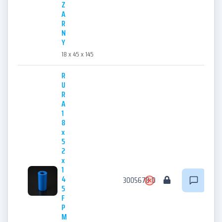
Z
A
R
N
Y
18 x 45 x 145
R
U
R
A
1
8
x
5
2
x
1
4
3005678
0
5
F
P
M